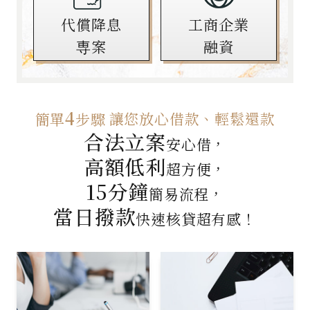
代償降息
工商企業
専案
融資
4
讓您放心借款、輕鬆還款
簡單
步驟
合法立案
安心借，
高額低利
超方便，
15分鐘
簡易流程，
當日撥款
快速核貸超有感！