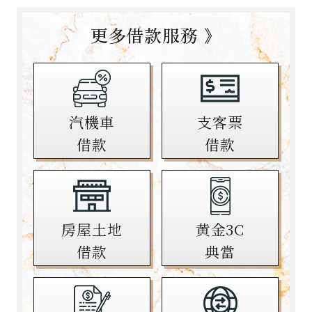
更多借款服務 》
汽機車
支客票
借款
借款
房屋土地
黄金3C
借款
典當