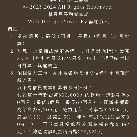
Ⓒ 2023-2024 All Rights Reserved
桃園星展融資當舖
Web Design Power By
誠翊資訊
備註：
還款期數：最低3個月－最長60個月（以月計
算）。
利息（以當舖法規定為準）：月息最低1%～最高
2.5%［年利率最低12%最高30%］（提早結清以
日計算，無違約金）
依據個人工作、薪水及各項負債授信條件不同而有
所差異。
以下為借貸成本計算的參考案例：
假設貸一筆新台幣300,000元的款項，還款期為6
0個月（最低3個月－最長60個月），開辦手續費
為新台幣6,000元，總費用年百分率為3.68%（月
息最低1%～最高2.5%［年利率最低12%最高3
0%］），等於每月還款額度應為新台幣5,482
元，而總還款額則為新台幣328,920元。