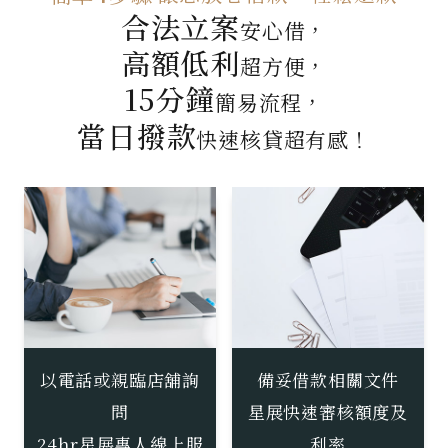
合法立案
安心借，
高額低利
超方便，
15分鐘
簡易流程，
當日撥款
快速核貸超有感！
以電話或親臨店舖詢
備妥借款相關文件
問
星展快速審核額度及
24hr星展專人線上服
利率