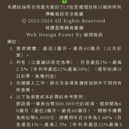
本網站採用全球最先進的TLS加密處理技術以確保所有
傳輸資訊安全無虞
Ⓒ 2023-2024 All Rights Reserved
桃園星展融資當舖
Web Design Power By
誠翊資訊
備註：
還款期數：最低3個月－最長60個月（以月計
算）。
利息（以當舖法規定為準）：月息最低1%～最高
2.5%［年利率最低12%最高30%］（提早結清以
日計算，無違約金）
依據個人工作、薪水及各項負債授信條件不同而有
所差異。
以下為借貸成本計算的參考案例：
假設貸一筆新台幣300,000元的款項，還款期為6
0個月（最低3個月－最長60個月），開辦手續費
為新台幣6,000元，總費用年百分率為3.68%（月
息最低1%～最高2.5%［年利率最低12%最高3